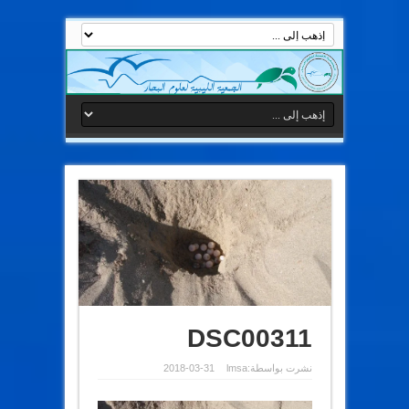
DSC00311
نشرت بواسطة:
lmsa
2018-03-31