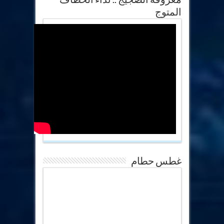
المتوج
غطس حطام