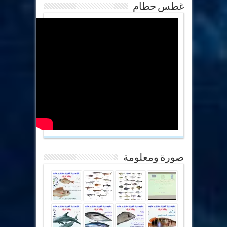
غطس حطام
صورة ومعلومة