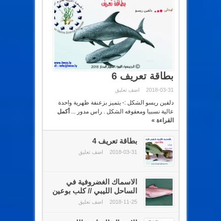
بطاقة تعريف 6
2018-03-31
اضف تعليق
دلفين ريسو الشكل :- يتميز بزعنفة ظهرية واحدة
عالية نسبيا ومعقوفه الشكل . راس مدور ...
أكمل
القراءة »
بطاقة تعريف 4
2018-03-31
اضف تعليق
الاسماك الغضروفية في
الساحل الليبي // كلب بوعين
2018-11-25
اضف تعليق