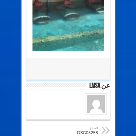
عن lmsa
السابق:
DSC05258