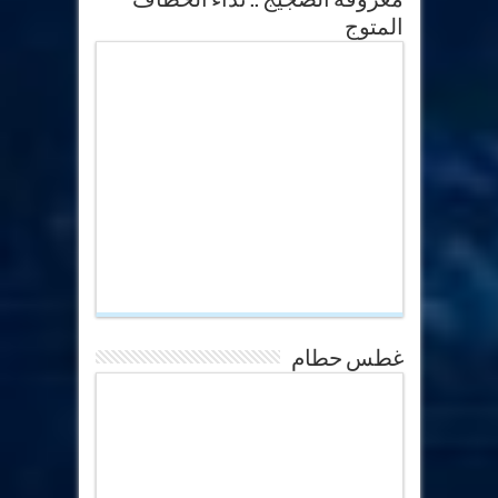
المتوج
غطس حطام