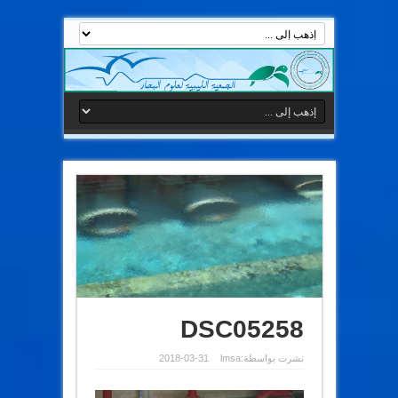
DSC05258
نشرت بواسطة:
lmsa
2018-03-31