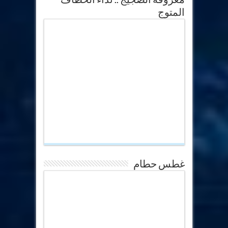
المتوج
غطس حطام