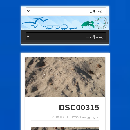
DSC00315
نشرت بواسطة:
lmsa
2018-03-31