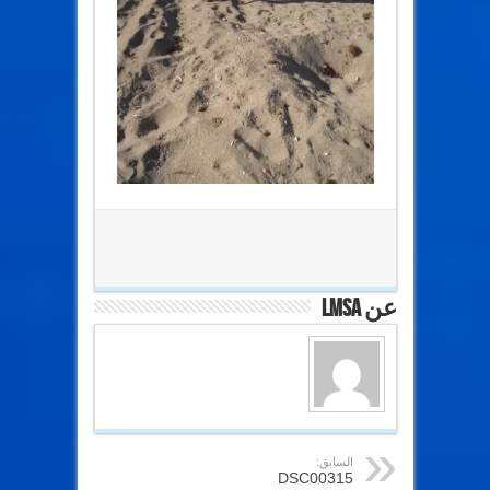
عن lmsa
السابق:
DSC00315