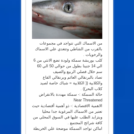
من الاسماك التي تتواجد في مجموعات
بالقرب من الشاطي وتتغدي علي الاسماك
والرخويات .
كلب بوريشة سمكة ولودة تضع الانثي من 6
الي 14 جنينا بطول من حوالي 50 الي 60
سم خلال فصلي الربيع والصيف
تصاد بالبرنقالي العائم وبرنقالي القاع
والكلابية (( الكلابية = شباك خاصة لصيد
كلاب البحر)) .
حالة السمكة :- سمكة مهددة بالانقراض
Near Threatened
الاهمية الاقتصادية :- ذو أهمية أقتصادية حيث
تعتبر من الاسماك المرغوبة جدا محليا
ويتزايد الطلب عليها في السوق المحلي من
كافة شرائح المجتمع .
اماكن تواجد السمكة موضحة علي الخريطة