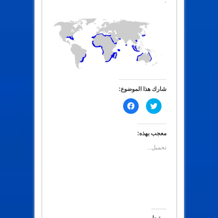
.
شارك هذا الموضوع:
ا
ا
ض
ن
غ
ق
ط
ر
ل
ل
ل
ل
معجب بهذه:
م
م
ش
ش
تحميل...
ا
ا
ر
ر
ك
ك
ة
ة
ع
ع
ل
ل
ى
ى
ت
ف
و
ي
ي
س
ت
ب
ر
و
مرتبط