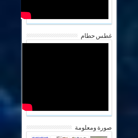
غطس حطام
صورة ومعلومة