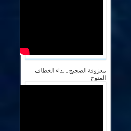
معزوفة الضجيج .. نداء الخطاف
المتوج