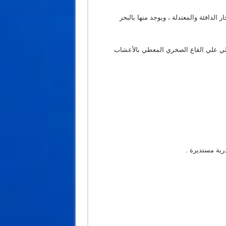
لسرانيدي serranidae رتبة percifomes في البحار الدافئة والمعتدلة ، ويوجد منها بالبحر
 الشاطي علي القاع الصخري المعطي بالأعشاب