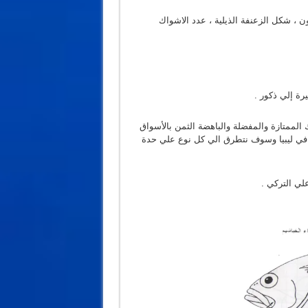
ن ، شكل الزعنفة الذيلية ، عدد الاشواك
يرة إلي ذكور .
ك الممتازة والمفضلة والباهضة الثمن بالأسواق
لمناني )) وهذه بعض الصور 13 نزع الموجدة في ليبيا وسوف نتطرق الي كل نوع علي حدة
ي التركي .