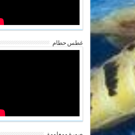
غطس حطام
صورة ومعلومة