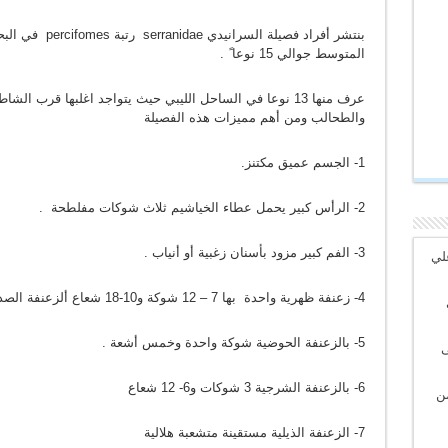
بنتشر أفراد فصيلة ا
المتوسط جوالي 15 نوعا ً .
عرف منها 13 نوعا في الساحل الليبي حيث يتواجد اغلبها قرب
والطحالب ومن أهم مميزات هذه الفصيلة
1- الجسم عميق مكتنز.
2- الرأس كبير يحمل عطاء الخياشيم ثلاث شوكات مفلطحة .
3- الفم كبير مزود بأسنان زغبية أو أنياب .
علي
4- زعنفة ظهرية واحدة بها 7 – 12 شوكة و10-18 شعاع ألزعنفة الصدرية مستديرة .
5- بالزعنفة الحوضية شوكة واحدة وخمس أشعة .
ى
6- بالزعنفة الشرجية 3 شوكات و6- 12 شعاع
من
7- الزعنفة الذيلية مستقينة متشعبة هلالية