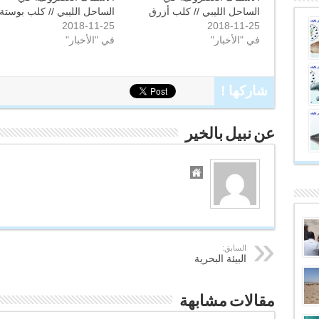
ف
ح
الساحل الليبي // كلب أزرق
الساحل الليبي // كلب بوستة
ي
ف
ن
ي
2018-11-25
2018-11-25
ا
ن
ف
ا
في "الأخبار"
في "الأخبار"
ذ
ف
ة
ذ
ج
ة
د
ج
ي
د
شاركها !
د
ي
ة
د
)
ة
)
عن نبيل بالخير
السابق:
البيئة البحرية
مقالات مشابهة