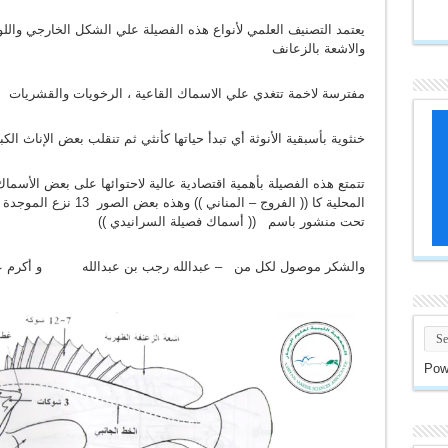
يعتمد التصنيف العلمي لأنواع هذه الفصيلة علي الشكل الخارجي واللو
والاشعة بالزعانف
مفترسة لاخمة تتغدي علي الاسماك القاعية ، الرخويات والقشريات
خنثوية بأسبقية الأنوثة أي تبدأ حياتها كأنثي ثم تنقلب بعض الإناث الكب
تتمتع هذه الفصيلة بأهمية اقتصادية عالية لاحتوائها على بعض الأسما
المحلية كا (( الفروج – ا
تحت منشور باسم (( أسماك فصيلة السرانيدي ))
والشكر موصول لكل من – عبدالله رجب بن عبدالله و أكرم عل
Pow