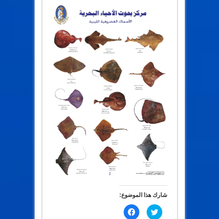
شارك هذا الموضوع:
ا
ا
ض
ن