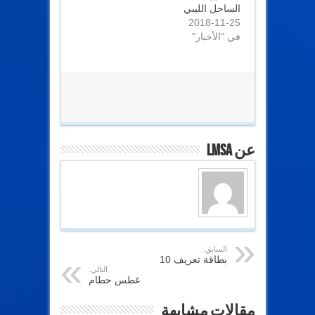
الساحل الليبي
2018-11-25
في "الأخبار"
عن lmsa
السابق:
بطاقة تعريف 10
التالي:
غطس حطام
مقالات مشابهة