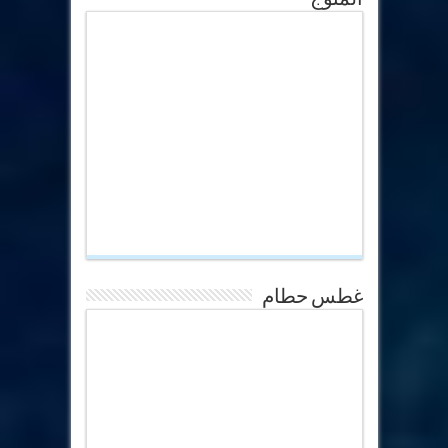
غطس حطام